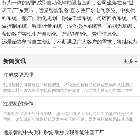
务为一体的塑胶成型自动化辅助设备造商，公司坐落在有“世
界工厂”东莞市，远景智能装备-直以整厂水电气系统、中央供
料系统、整厂自动化规划、除湿干燥系统、粉碎回收系统、模
温控制系统、称重计量系统、混合搅拌系统等一系列为基础，
帮助客户实现生产自动化、产品智能化、管理信息化。
远景始终坚持自主创新，不断满足广大客户的需求，将继续为
塑料工业领域的更快发展做出更大贡献，在智能化时代继续杨
帆启航、谱写新的篇章。
新闻资讯
更多 »
注塑成型原理
利用塑料的可挤压性和可模塑性，将松散的粒料或粉状成型物料从注塑机
的微动料斗送入高温的机筒内加热熔融塑化，使之成为黏流态熔体，在柱
塞或螺杆的高压推动下，以很大的流速通过机筒前端的喷嘴注塑进入温度
较低的闭
注塑机的操作
注塑机的温度不断升高的话，那么这种情况下给我们产生的危害还是很严
重的。比如说它能够给让机器发生变形的问题。因为液压部位系统其热胀
系数如果不同的话，那么它的间隙也会相应的产生变化，这样会有操作系
统动作失
远景智能中央供料系统 助您实现智能注塑工厂