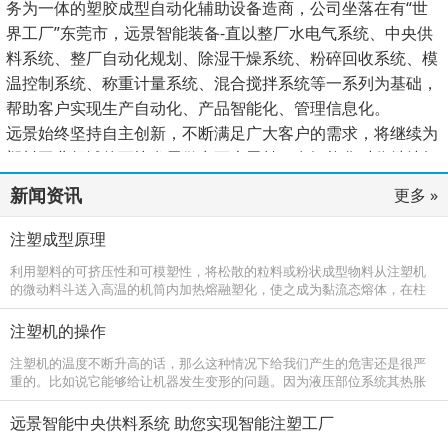
务为一体的塑胶成型自动化辅助设备造商，公司坐落在有“世
界工厂”东莞市，远景智能装备-直以整厂水电气系统、中央供
料系统、整厂自动化规划、除湿干燥系统、粉碎回收系统、模
温控制系统、称重计量系统、混合搅拌系统等一系列为基础，
帮助客户实现生产自动化、产品智能化、管理信息化。
远景始终坚持自主创新，不断满足广大客户的需求，将继续为
塑料工业领域的更快发展做出更大贡献，在智能化时代继续杨
帆启航、谱写新的篇章。
新闻资讯
更多 »
注塑成型原理
利用塑料的可挤压性和可模塑性，将松散的粒料或粉状成型物料从注塑机
的微动料斗送入高温的机筒内加热熔融塑化，使之成为黏流态熔体，在柱
塞或螺杆的高压推动下，以很大的流速通过机筒前端的喷嘴注塑进入温度
较低的闭
注塑机的操作
注塑机的温度不断升高的话，那么这种情况下给我们产生的危害还是很严
重的。比如说它能够给让机器发生变形的问题。因为液压部位系统其热胀
系数如果不同的话，那么它的间隙也会相应的产生变化，这样会有操作系
统动作失
远景智能中央供料系统 助您实现智能注塑工厂