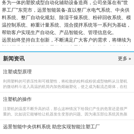
务为一体的塑胶成型自动化辅助设备造商，公司坐落在有“世
界工厂”东莞市，远景智能装备-直以整厂水电气系统、中央供
料系统、整厂自动化规划、除湿干燥系统、粉碎回收系统、模
温控制系统、称重计量系统、混合搅拌系统等一系列为基础，
帮助客户实现生产自动化、产品智能化、管理信息化。
远景始终坚持自主创新，不断满足广大客户的需求，将继续为
塑料工业领域的更快发展做出更大贡献，在智能化时代继续杨
帆启航、谱写新的篇章。
新闻资讯
更多 »
注塑成型原理
利用塑料的可挤压性和可模塑性，将松散的粒料或粉状成型物料从注塑机
的微动料斗送入高温的机筒内加热熔融塑化，使之成为黏流态熔体，在柱
塞或螺杆的高压推动下，以很大的流速通过机筒前端的喷嘴注塑进入温度
较低的闭
注塑机的操作
注塑机的温度不断升高的话，那么这种情况下给我们产生的危害还是很严
重的。比如说它能够给让机器发生变形的问题。因为液压部位系统其热胀
系数如果不同的话，那么它的间隙也会相应的产生变化，这样会有操作系
统动作失
远景智能中央供料系统 助您实现智能注塑工厂